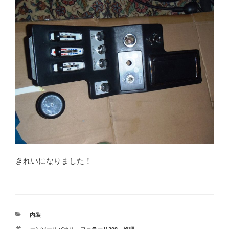
きれいになりました！
カ
内装
テ
タ