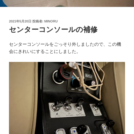
投
2021年5月20日
投稿者:
MINORU
稿
センターコンソールの補修
日:
センターコンソールをごっそり外しましたので、この機
会にきれいにすることにしました。