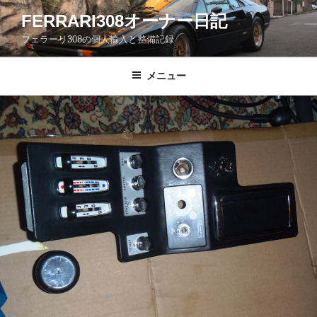
コ
FERRARI308オーナー日記
ン
フェラーリ308の個人輸入と整備記録
テ
ン
ツ
メニュー
へ
ス
キ
ッ
プ