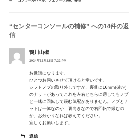
コンソールパネル
、
フェラーリ308
、
修理
ゴ
グ
リ
ー
“センターコンソールの補修” への14件の返
信
鴨川山椒
2024年11月12日 7:22 PM
お世話になります。
ひとつお伺いさせて頂けると幸いです。
シフトノブの取り外しですが、裏側に16mm(確か)
のナットがあってこれを左右どちらに廻してもノブ
と一緒に回転して緩む気配がありません。ノブとナ
ットは一体なのか、裏向きなので右回転で緩むの
か、お分かりなれば教えてください。
宜しくお願いします。
返信