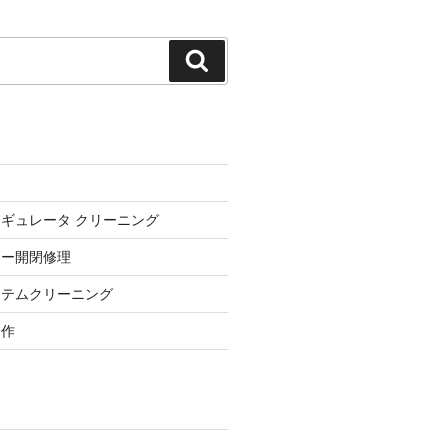
検
索
ギュレータ クリーニング
ロー開閉修理
ステムクリーニング
自作