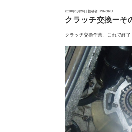
投
2020年1月26日
投稿者:
MINORU
稿
クラッチ交換ーそ
日:
クラッチ交換作業。これで終了