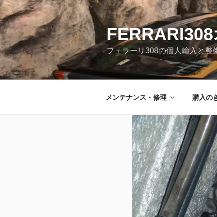
コ
ン
テ
FERRARI3
ン
フェラーリ308の個人輸入と整
ツ
へ
ス
キ
メンテナンス・修理
購入の
ッ
プ