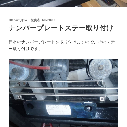
投
2019年5月14日
投稿者:
MINORU
稿
ナンバープレートステー取り付け
日:
日本のナンバープレートを取り付けますので、そのステ
ー取り付けです。