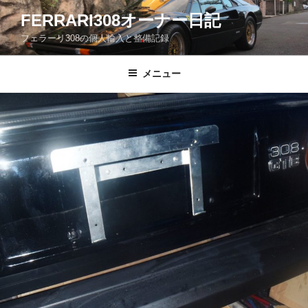
コ
FERRARI308オーナー日記
ン
フェラーリ308の個人輸入と整備記録
テ
ン
ツ
メニュー
へ
ス
キ
ッ
プ