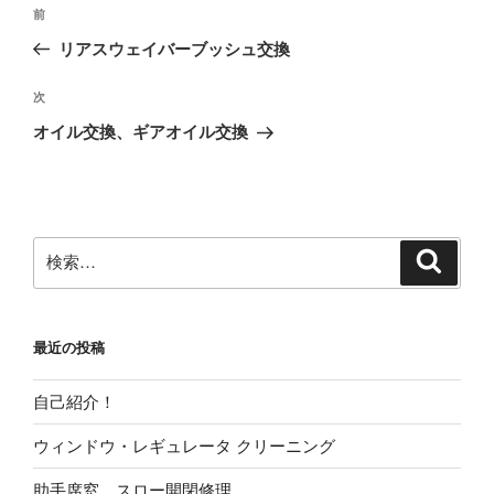
投
前
前
稿
の
リアスウェイバーブッシュ交換
ナ
投
ビ
稿
次
次
ゲ
の
オイル交換、ギアオイル交換
投
ー
稿
シ
ョ
ン
検
検
索
索:
最近の投稿
自己紹介！
ウィンドウ・レギュレータ クリーニング
助手席窓、スロー開閉修理