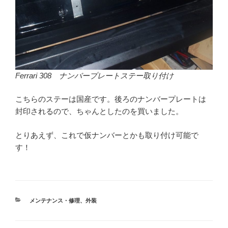
Ferrari 308 ナンバープレートステー取り付け
こちらのステーは国産です。後ろのナンバープレートは
封印されるので、ちゃんとしたのを買いました。
とりあえず、これで仮ナンバーとかも取り付け可能で
す！
カ
メンテナンス・修理
、
外装
テ
ゴ
リ