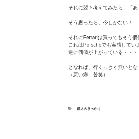
それに翌々考えてみたら、「あ
そう思ったら、今しかない！
それにFerrariは買ってもそ
これはPorscheでも実感してい
逆に価値が上がっている・・・
となれば、行くっきゃ無いとな
（悪い癖 苦笑）
カ
購入のきっかけ
テ
ゴ
リ
ー