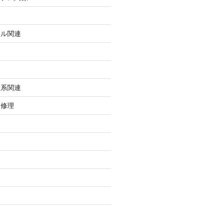
ール関連
連
動系関連
・修理
け