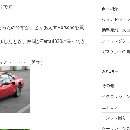
かけです！
自己紹介！
ウィンドウ・レ
車だったのですが、とりあえずPorscheを買
助手席窓、ス
クーリングシ
たとき、仲間がFerrari328に乗ってき
ガスケットの
々と・・・・（苦笑）
カテゴリー
その他
イグニッショ
エアコン
エンジン回り
クーリングシ