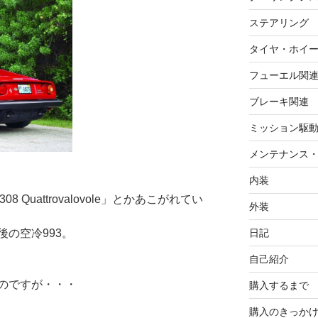
ステアリング
タイヤ・ホイ
フューエル関
ブレーキ関連
ミッション駆
メンテナンス
内装
08 Quattrovalovole」とかあこがれてい
外装
の空冷993。
日記
自己紹介
のですが・・・
購入するまで
購入のきっか