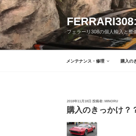
コ
ン
テ
FERRARI3
ン
フェラーリ308の個人輸入と整
ツ
へ
ス
キ
メンテナンス・修理
購入の
ッ
プ
投
2018年11月18日
投稿者:
MINORU
稿
購入のきっかけ？
日: