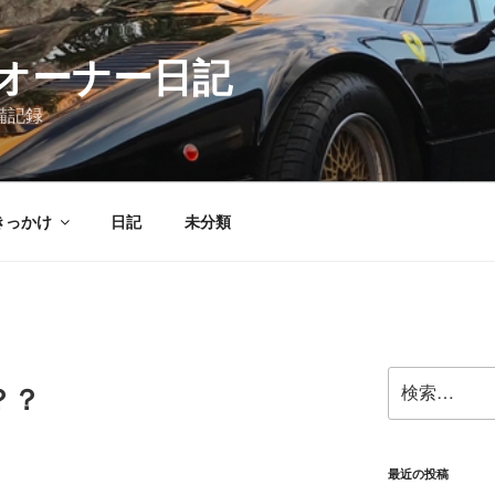
08オーナー日記
備記録
きっかけ
日記
未分類
検
？？
索:
最近の投稿