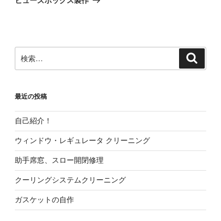
ヒューズボックス製作
投
ー
稿
シ
ョ
ン
検
検
索
索:
最近の投稿
自己紹介！
ウィンドウ・レギュレータ クリーニング
助手席窓、スロー開閉修理
クーリングシステムクリーニング
ガスケットの自作