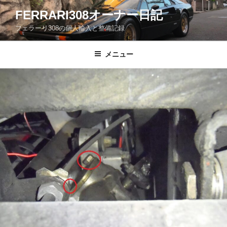
コ
FERRARI308オーナー日記
ン
フェラーリ308の個人輸入と整備記録
テ
ン
ツ
メニュー
へ
ス
キ
ッ
プ