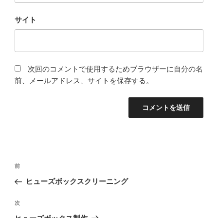
サイト
次回のコメントで使用するためブラウザーに自分の名
前、メールアドレス、サイトを保存する。
投
前
前
稿
の
ヒューズボックスクリーニング
ナ
投
ビ
稿
次
次
ゲ
の