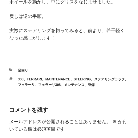
ホイールを動かし、中にグリスをなじませました。
戻しは逆の手順。
実際にステアリングを切ってみると、前より、若干軽く
なった感じがします！
カ
足回り
テ
タ
308
、
FERRARI
、
MAINTENANCE
、
STEERING
、
ステアリングラック
、
ゴ
グ
フェラーリ
、
フェラーリ308
、
メンテナンス
、
整備
リ
ー
コメントを残す
メールアドレスが公開されることはありません。
※
が付
いている欄は必須項目です