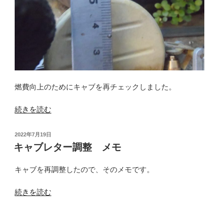
燃費向上のためにキャブを再チェックしました。
“キ
続きを読む
ャ
ブ
投
2022年7月19日
レ
稿
キャブレター調整 メモ
日:
タ
ー
キャブを再調整したので、そのメモです。
再
チ
“キ
続きを読む
ェ
ャ
ッ
ブ