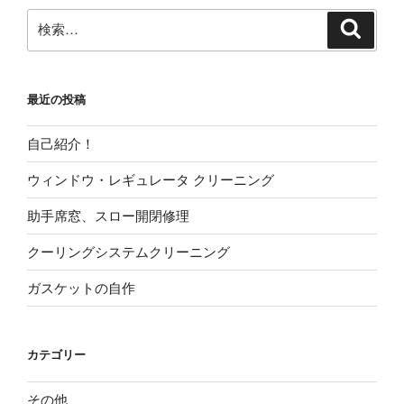
ク”
レ
検
検
の
タ
索
索:
ー
調
最近の投稿
整
メ
自己紹介！
モ”
の
ウィンドウ・レギュレータ クリーニング
助手席窓、スロー開閉修理
クーリングシステムクリーニング
ガスケットの自作
カテゴリー
その他