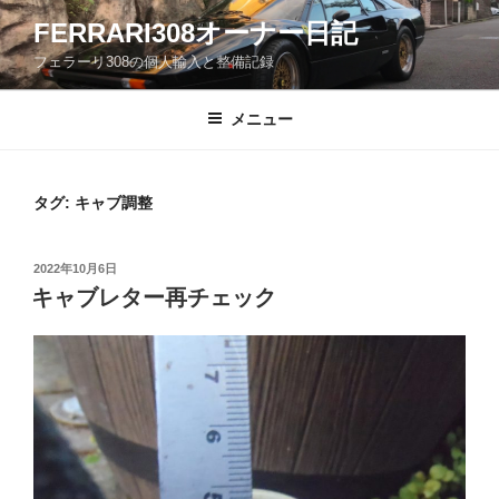
コ
FERRARI308オーナー日記
ン
フェラーリ308の個人輸入と整備記録
テ
ン
ツ
メニュー
へ
ス
キ
タグ:
キャブ調整
ッ
プ
投
2022年10月6日
稿
キャブレター再チェック
日: