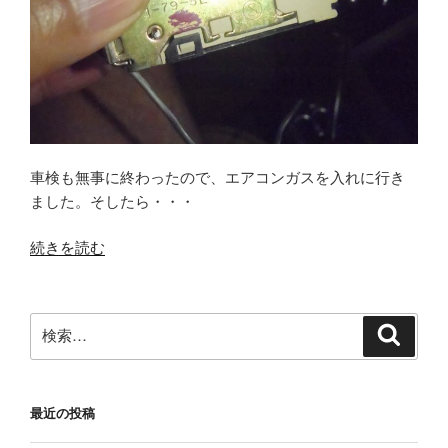
車検も無事に終わったので、エアコンガスを入れに行き
ました。そしたら・・・
“エ
続きを読む
ア
コ
ン
検
検
故
索
索:
障・・・・”
の
最近の投稿