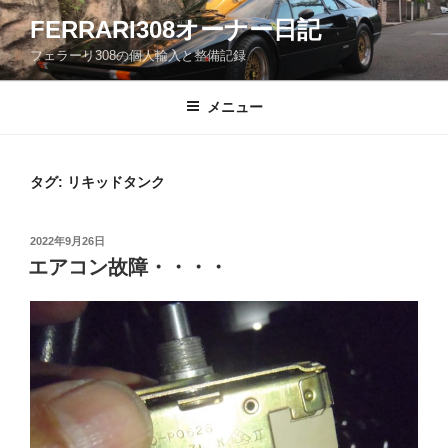
コ
FERRARI308オーナー日記
ン
フェラーリ308の個人輸入と整備記録
テ
ン
ツ
メニュー
へ
ス
キ
タグ:
リキッドタンク
ッ
プ
投
2022年9月26日
稿
エアコン故障・・・・
日: